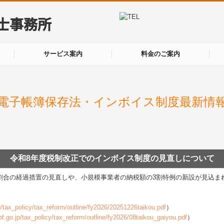
サービス案内
料金のご案内
電子帳簿保存法・インボイス制度最新情
令和8年度税制改正でのインボイス制度の見直しについて
割合の経過措置の見直しや、小規模事業者の納税額の3割特例の新設が見込ま
p/tax_policy/tax_reform/outline/fy2026/20251226taikou.pdf
）
f.go.jp/tax_policy/tax_reform/outline/fy2026/08taikou_gaiyou.pdf
）