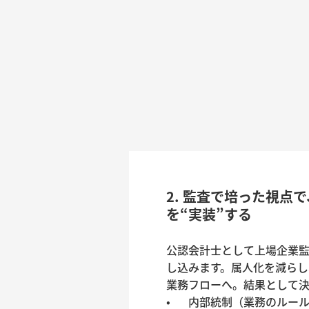
2. 監査で培った視点
を“実装”する
公認会計士として上場企業
し込みます。属人化を減らし
業務フローへ。結果として決
•	内部統制（業務のルール化・証跡・チェック設計）の