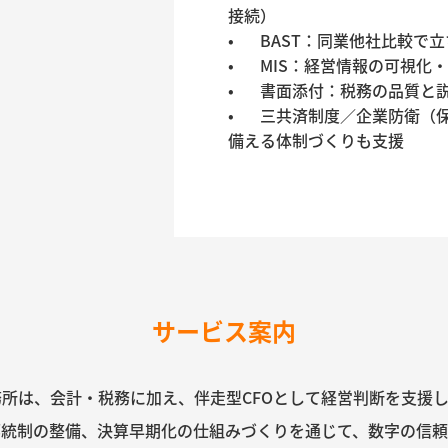
接続）

•	BAST：同業他社比較で立ち位置を客観視

•	MIS：経営情報の可視化・報告の標準化

•	書面添付：税務の品質と説明力を強化

•	三共済制度／企業防衛（保険等）／資産運用：将来に
備える体制づくりも支援
サービス案内
所は、会計・税務に加え、伴走型CFOとして経営判断を支援
部統制の整備、決算早期化の仕組みづくりを通じて、
数字の信頼